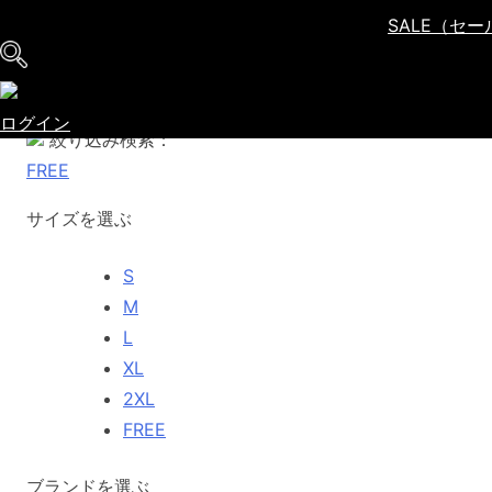
SALE
（セー
SHIRTS（シャツ）
No subcategories found or the subcategory is not an ar
ログイン
絞り込み検索：
FREE
サイズを選ぶ
S
M
L
XL
2XL
FREE
ブランドを選ぶ