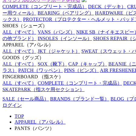
オリジナルのスケートボードを作る
COMPLETE
（コンプリート・完成品）
DECK
（デッキ）
CR
ー用ウィール）
BEARING
（ベアリング）
HARDWARE
（ビ
ックス）
PROTECTOR
（プロテクター・ヘルメット・パッド
SHOES
（シューズ）
ALL
（すべて）
VANS
（バンズ）
NIKE SB
（ナイキエスビー
の他ブランド）
INSOLES
（インソール）
SHOES REPAIR
（
APPAREL
（アパレル）
ALL
（すべて）
JKT
（ジャケット）
SWEAT
（スウェット・
GOODS
（グッズ）
ALL
（すべて）
SOX
（靴下）
CAP
（キャップ）
BEANIE
（
ラス）
PATCH
（ワッペン）
PINS
（ピンズ）
AIR FRESHENE
FINGERBOARD
（指スケ）
ALL
（すべて）
COMPLETE
（コンプリート・完成品）
DEC
SKATEPARK
（指スケ用セクション）
SALE
（セール商品）
BRANDS
（ブランド一覧）
BLOG
（ブ
ログイン
TOP
APPAREL（アパレル）
PANTS（パンツ）