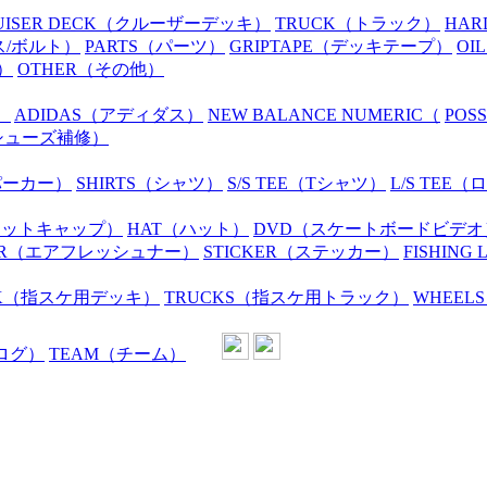
UISER DECK
（クルーザーデッキ）
TRUCK
（トラック）
HAR
ス/ボルト）
PARTS
（パーツ）
GRIPTAPE
（デッキテープ）
OIL
）
OTHER
（その他）
）
ADIDAS
（アディダス）
NEW BALANCE NUMERIC
（
POS
シューズ補修）
パーカー）
SHIRTS
（シャツ）
S/S TEE
（Tシャツ）
L/S TEE
（ロ
ニットキャップ）
HAT
（ハット）
DVD
（スケートボードビデオ
R
（エアフレッシュナー）
STICKER
（ステッカー）
FISHING 
K
（指スケ用デッキ）
TRUCKS
（指スケ用トラック）
WHEELS
ログ）
TEAM
（チーム）