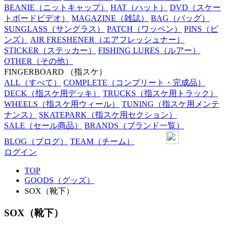
BEANIE
（ニットキャップ）
HAT
（ハット）
DVD
（スケー
トボードビデオ）
MAGAZINE
（雑誌）
BAG
（バッグ）
SUNGLASS
（サングラス）
PATCH
（ワッペン）
PINS
（ピ
ンズ）
AIR FRESHENER
（エアフレッシュナー）
STICKER
（ステッカー）
FISHING LURES
（ルアー）
OTHER
（その他）
FINGERBOARD
（指スケ）
ALL
（すべて）
COMPLETE
（コンプリート・完成品）
DECK
（指スケ用デッキ）
TRUCKS
（指スケ用トラック）
WHEELS
（指スケ用ウィール）
TUNING
（指スケ用メンテ
ナンス）
SKATEPARK
（指スケ用セクション）
SALE
（セール商品）
BRANDS
（ブランド一覧）
BLOG
（ブログ）
TEAM
（チーム）
ログイン
TOP
GOODS（グッズ）
SOX（靴下）
SOX（靴下）