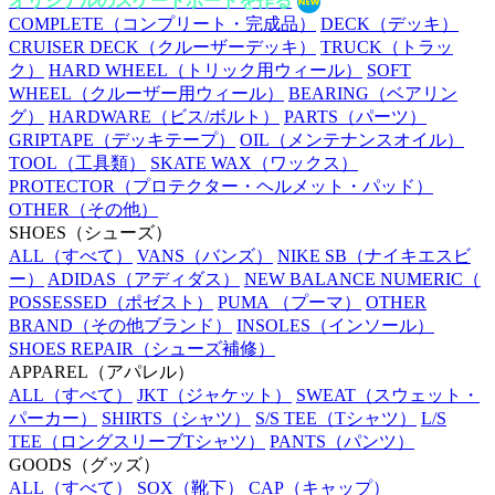
オリジナルのスケートボードを作る
COMPLETE
（コンプリート・完成品）
DECK
（デッキ）
CRUISER DECK
（クルーザーデッキ）
TRUCK
（トラッ
ク）
HARD WHEEL
（トリック用ウィール）
SOFT
WHEEL
（クルーザー用ウィール）
BEARING
（ベアリン
グ）
HARDWARE
（ビス/ボルト）
PARTS
（パーツ）
GRIPTAPE
（デッキテープ）
OIL
（メンテナンスオイル）
TOOL
（工具類）
SKATE WAX
（ワックス）
PROTECTOR
（プロテクター・ヘルメット・パッド）
OTHER
（その他）
SHOES
（シューズ）
ALL
（すべて）
VANS
（バンズ）
NIKE SB
（ナイキエスビ
ー）
ADIDAS
（アディダス）
NEW BALANCE NUMERIC
（
POSSESSED
（ポゼスト）
PUMA
（プーマ）
OTHER
BRAND
（その他ブランド）
INSOLES
（インソール）
SHOES REPAIR
（シューズ補修）
APPAREL
（アパレル）
ALL
（すべて）
JKT
（ジャケット）
SWEAT
（スウェット・
パーカー）
SHIRTS
（シャツ）
S/S TEE
（Tシャツ）
L/S
TEE
（ロングスリーブTシャツ）
PANTS
（パンツ）
GOODS
（グッズ）
ALL
（すべて）
SOX
（靴下）
CAP
（キャップ）