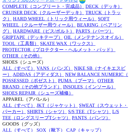
オリジナルのスケートボードを作る
COMPLETE
（コンプリート・完成品）
DECK
（デッキ）
CRUISER DECK
（クルーザーデッキ）
TRUCK
（トラッ
ク）
HARD WHEEL
（トリック用ウィール）
SOFT
WHEEL
（クルーザー用ウィール）
BEARING
（ベアリン
グ）
HARDWARE
（ビス/ボルト）
PARTS
（パーツ）
GRIPTAPE
（デッキテープ）
OIL
（メンテナンスオイル）
TOOL
（工具類）
SKATE WAX
（ワックス）
PROTECTOR
（プロテクター・ヘルメット・パッド）
OTHER
（その他）
SHOES
（シューズ）
ALL
（すべて）
VANS
（バンズ）
NIKE SB
（ナイキエスビ
ー）
ADIDAS
（アディダス）
NEW BALANCE NUMERIC
（
POSSESSED
（ポゼスト）
PUMA
（プーマ）
OTHER
BRAND
（その他ブランド）
INSOLES
（インソール）
SHOES REPAIR
（シューズ補修）
APPAREL
（アパレル）
ALL
（すべて）
JKT
（ジャケット）
SWEAT
（スウェット・
パーカー）
SHIRTS
（シャツ）
S/S TEE
（Tシャツ）
L/S
TEE
（ロングスリーブTシャツ）
PANTS
（パンツ）
GOODS
（グッズ）
ALL
（すべて）
SOX
（靴下）
CAP
（キャップ）