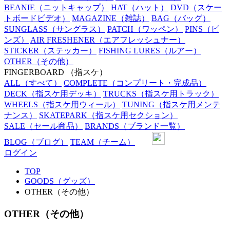
BEANIE
（ニットキャップ）
HAT
（ハット）
DVD
（スケー
トボードビデオ）
MAGAZINE
（雑誌）
BAG
（バッグ）
SUNGLASS
（サングラス）
PATCH
（ワッペン）
PINS
（ピ
ンズ）
AIR FRESHENER
（エアフレッシュナー）
STICKER
（ステッカー）
FISHING LURES
（ルアー）
OTHER
（その他）
FINGERBOARD
（指スケ）
ALL
（すべて）
COMPLETE
（コンプリート・完成品）
DECK
（指スケ用デッキ）
TRUCKS
（指スケ用トラック）
WHEELS
（指スケ用ウィール）
TUNING
（指スケ用メンテ
ナンス）
SKATEPARK
（指スケ用セクション）
SALE
（セール商品）
BRANDS
（ブランド一覧）
BLOG
（ブログ）
TEAM
（チーム）
ログイン
TOP
GOODS（グッズ）
OTHER（その他）
OTHER（その他）