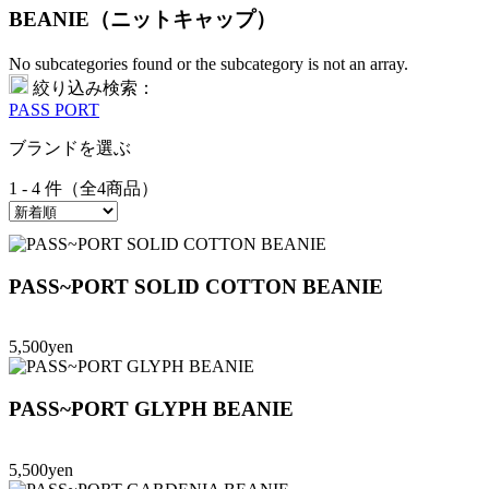
BEANIE（ニットキャップ）
No subcategories found or the subcategory is not an array.
絞り込み検索：
PASS PORT
ブランドを選ぶ
1 - 4 件（全4商品）
PASS~PORT SOLID COTTON BEANIE
5,500yen
PASS~PORT GLYPH BEANIE
5,500yen