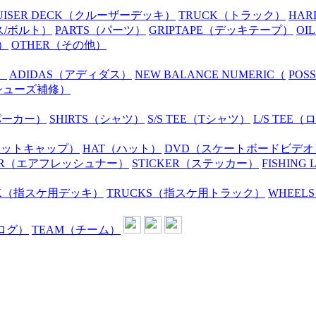
UISER DECK
（クルーザーデッキ）
TRUCK
（トラック）
HAR
ス/ボルト）
PARTS
（パーツ）
GRIPTAPE
（デッキテープ）
OIL
）
OTHER
（その他）
）
ADIDAS
（アディダス）
NEW BALANCE NUMERIC
（
POS
シューズ補修）
パーカー）
SHIRTS
（シャツ）
S/S TEE
（Tシャツ）
L/S TEE
（ロ
ニットキャップ）
HAT
（ハット）
DVD
（スケートボードビデオ
R
（エアフレッシュナー）
STICKER
（ステッカー）
FISHING 
K
（指スケ用デッキ）
TRUCKS
（指スケ用トラック）
WHEELS
ログ）
TEAM
（チーム）