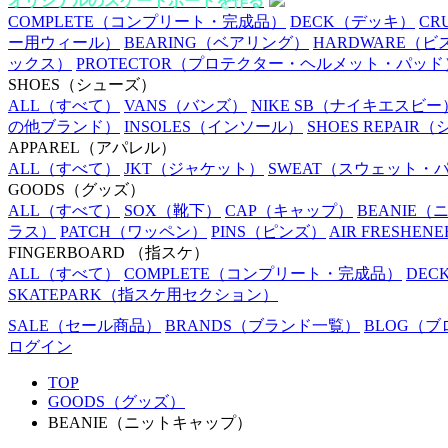
オリジナルのスケートボードを作る
COMPLETE
（コンプリート・完成品）
DECK
（デッキ）
CR
ー用ウィール）
BEARING
（ベアリング）
HARDWARE
（ビ
ックス）
PROTECTOR
（プロテクター・ヘルメット・パッド
SHOES
（シューズ）
ALL
（すべて）
VANS
（バンズ）
NIKE SB
（ナイキエスビー
の他ブランド）
INSOLES
（インソール）
SHOES REPAIR
（
APPAREL
（アパレル）
ALL
（すべて）
JKT
（ジャケット）
SWEAT
（スウェット・
GOODS
（グッズ）
ALL
（すべて）
SOX
（靴下）
CAP
（キャップ）
BEANIE
（
ラス）
PATCH
（ワッペン）
PINS
（ピンズ）
AIR FRESHENE
FINGERBOARD
（指スケ）
ALL
（すべて）
COMPLETE
（コンプリート・完成品）
DEC
SKATEPARK
（指スケ用セクション）
SALE
（セール商品）
BRANDS
（ブランド一覧）
BLOG
（ブ
ログイン
TOP
GOODS（グッズ）
BEANIE（ニットキャップ）