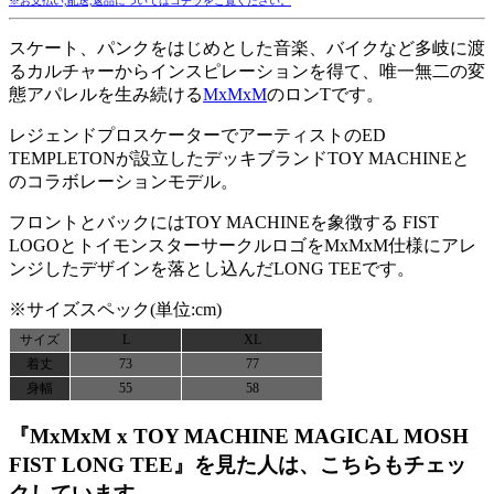
※お支払い,配送,返品についてはコチラをご覧ください。
スケート、パンクをはじめとした音楽、バイクなど多岐に渡
るカルチャーからインスピレーションを得て、唯一無二の変
態アパレルを生み続ける
MxMxM
のロンTです。
レジェンドプロスケーターでアーティストのED
TEMPLETONが設立したデッキブランドTOY MACHINEと
のコラボレーションモデル。
フロントとバックにはTOY MACHINEを象徴する FIST
LOGOとトイモンスターサークルロゴをMxMxM仕様にアレ
ンジしたデザインを落とし込んだLONG TEEです。
※サイズスペック(単位:cm)
サイズ
L
XL
着丈
73
77
身幅
55
58
『MxMxM x TOY MACHINE MAGICAL MOSH
FIST LONG TEE』を見た人は、こちらもチェッ
クしています。