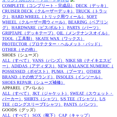
オリジナルのスケートボードを作る
COMPLETE
（コンプリート・完成品）
DECK
（デッキ）
CRUISER DECK
（クルーザーデッキ）
TRUCK
（トラッ
ク）
HARD WHEEL
（トリック用ウィール）
SOFT
WHEEL
（クルーザー用ウィール）
BEARING
（ベアリン
グ）
HARDWARE
（ビス/ボルト）
PARTS
（パーツ）
GRIPTAPE
（デッキテープ）
OIL
（メンテナンスオイル）
TOOL
（工具類）
SKATE WAX
（ワックス）
PROTECTOR
（プロテクター・ヘルメット・パッド）
OTHER
（その他）
SHOES
（シューズ）
ALL
（すべて）
VANS
（バンズ）
NIKE SB
（ナイキエスビ
ー）
ADIDAS
（アディダス）
NEW BALANCE NUMERIC
（
POSSESSED
（ポゼスト）
PUMA
（プーマ）
OTHER
BRAND
（その他ブランド）
INSOLES
（インソール）
SHOES REPAIR
（シューズ補修）
APPAREL
（アパレル）
ALL
（すべて）
JKT
（ジャケット）
SWEAT
（スウェット・
パーカー）
SHIRTS
（シャツ）
S/S TEE
（Tシャツ）
L/S
TEE
（ロングスリーブTシャツ）
PANTS
（パンツ）
GOODS
（グッズ）
ALL
（すべて）
SOX
（靴下）
CAP
（キャップ）