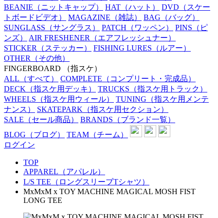
BEANIE
（ニットキャップ）
HAT
（ハット）
DVD
（スケー
トボードビデオ）
MAGAZINE
（雑誌）
BAG
（バッグ）
SUNGLASS
（サングラス）
PATCH
（ワッペン）
PINS
（ピ
ンズ）
AIR FRESHENER
（エアフレッシュナー）
STICKER
（ステッカー）
FISHING LURES
（ルアー）
OTHER
（その他）
FINGERBOARD
（指スケ）
ALL
（すべて）
COMPLETE
（コンプリート・完成品）
DECK
（指スケ用デッキ）
TRUCKS
（指スケ用トラック）
WHEELS
（指スケ用ウィール）
TUNING
（指スケ用メンテ
ナンス）
SKATEPARK
（指スケ用セクション）
SALE
（セール商品）
BRANDS
（ブランド一覧）
BLOG
（ブログ）
TEAM
（チーム）
ログイン
TOP
APPAREL（アパレル）
L/S TEE（ロングスリーブTシャツ）
MxMxM x TOY MACHINE MAGICAL MOSH FIST
LONG TEE