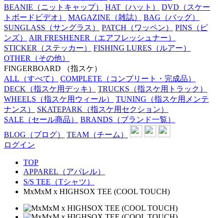
BEANIE
（ニットキャップ）
HAT
（ハット）
DVD
（スケー
トボードビデオ）
MAGAZINE
（雑誌）
BAG
（バッグ）
SUNGLASS
（サングラス）
PATCH
（ワッペン）
PINS
（ピ
ンズ）
AIR FRESHENER
（エアフレッシュナー）
STICKER
（ステッカー）
FISHING LURES
（ルアー）
OTHER
（その他）
FINGERBOARD
（指スケ）
ALL
（すべて）
COMPLETE
（コンプリート・完成品）
DECK
（指スケ用デッキ）
TRUCKS
（指スケ用トラック）
WHEELS
（指スケ用ウィール）
TUNING
（指スケ用メンテ
ナンス）
SKATEPARK
（指スケ用セクション）
SALE
（セール商品）
BRANDS
（ブランド一覧）
BLOG
（ブログ）
TEAM
（チーム）
ログイン
TOP
APPAREL（アパレル）
S/S TEE（Tシャツ）
MxMxM x HIGHSOX TEE (COOL TOUCH)