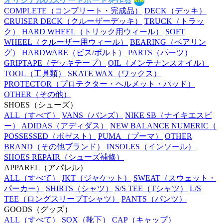
オリジナルのスケートボードを作る
COMPLETE
（コンプリート・完成品）
DECK
（デッキ）
CRUISER DECK
（クルーザーデッキ）
TRUCK
（トラッ
ク）
HARD WHEEL
（トリック用ウィール）
SOFT
WHEEL
（クルーザー用ウィール）
BEARING
（ベアリン
グ）
HARDWARE
（ビス/ボルト）
PARTS
（パーツ）
GRIPTAPE
（デッキテープ）
OIL
（メンテナンスオイル）
TOOL
（工具類）
SKATE WAX
（ワックス）
PROTECTOR
（プロテクター・ヘルメット・パッド）
OTHER
（その他）
SHOES
（シューズ）
ALL
（すべて）
VANS
（バンズ）
NIKE SB
（ナイキエスビ
ー）
ADIDAS
（アディダス）
NEW BALANCE NUMERIC
（
POSSESSED
（ポゼスト）
PUMA
（プーマ）
OTHER
BRAND
（その他ブランド）
INSOLES
（インソール）
SHOES REPAIR
（シューズ補修）
APPAREL
（アパレル）
ALL
（すべて）
JKT
（ジャケット）
SWEAT
（スウェット・
パーカー）
SHIRTS
（シャツ）
S/S TEE
（Tシャツ）
L/S
TEE
（ロングスリーブTシャツ）
PANTS
（パンツ）
GOODS
（グッズ）
ALL
（すべて）
SOX
（靴下）
CAP
（キャップ）