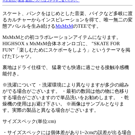
※お支払い,配送,返品についてはコチラをご覧ください。
スケート、パンクをはじめとした音楽、バイクなど多岐に渡
るカルチャーからインスピレーションを得て、唯一無二の変
態アパレルを生み続ける
MxMxM
のTEEです。
MxMxMとの初コラボレーションアイテムになります。
HIGHSOX x MxMxM合体ネオンロゴに、 "SKATE FOR
FUN"「楽しむためにスケボーをしよう」というテーマを掲
げたTシャツ。
裏地はドライ仕様で、 猛暑でも快適に過ごせる接触冷感機
能付き。
※洗濯について ・洗濯環境により異なりますが多少の縮み
がでる場合がございます。 ・最初の数回は他の物に色移り
する場合がございますので単品洗いをお勧めします。 ・乾
燥機の使用はお避け下さい。 ※画像はサンプルとなりま
す。実際の製品と異なる場合がございます。
サイズスペック(単位:cm)
・サイズスペックには個体差があり1~2cmの誤差が出る場合