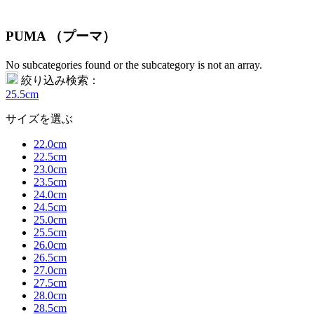
PUMA （プーマ）
No subcategories found or the subcategory is not an array.
絞り込み検索：
25.5cm
サイズを選ぶ
22.0cm
22.5cm
23.0cm
23.5cm
24.0cm
24.5cm
25.0cm
25.5cm
26.0cm
26.5cm
27.0cm
27.5cm
28.0cm
28.5cm