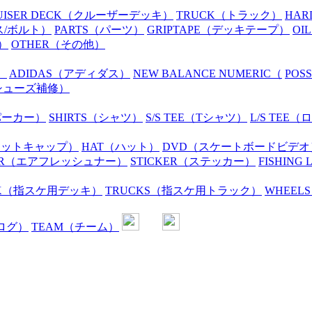
UISER DECK
（クルーザーデッキ）
TRUCK
（トラック）
HAR
ス/ボルト）
PARTS
（パーツ）
GRIPTAPE
（デッキテープ）
OIL
）
OTHER
（その他）
）
ADIDAS
（アディダス）
NEW BALANCE NUMERIC
（
POS
シューズ補修）
パーカー）
SHIRTS
（シャツ）
S/S TEE
（Tシャツ）
L/S TEE
（ロ
ニットキャップ）
HAT
（ハット）
DVD
（スケートボードビデオ
R
（エアフレッシュナー）
STICKER
（ステッカー）
FISHING 
K
（指スケ用デッキ）
TRUCKS
（指スケ用トラック）
WHEELS
ログ）
TEAM
（チーム）