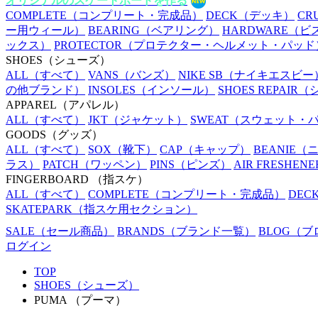
オリジナルのスケートボードを作る
COMPLETE
（コンプリート・完成品）
DECK
（デッキ）
CR
ー用ウィール）
BEARING
（ベアリング）
HARDWARE
（ビ
ックス）
PROTECTOR
（プロテクター・ヘルメット・パッド
SHOES
（シューズ）
ALL
（すべて）
VANS
（バンズ）
NIKE SB
（ナイキエスビー
の他ブランド）
INSOLES
（インソール）
SHOES REPAIR
（
APPAREL
（アパレル）
ALL
（すべて）
JKT
（ジャケット）
SWEAT
（スウェット・
GOODS
（グッズ）
ALL
（すべて）
SOX
（靴下）
CAP
（キャップ）
BEANIE
（
ラス）
PATCH
（ワッペン）
PINS
（ピンズ）
AIR FRESHENE
FINGERBOARD
（指スケ）
ALL
（すべて）
COMPLETE
（コンプリート・完成品）
DEC
SKATEPARK
（指スケ用セクション）
SALE
（セール商品）
BRANDS
（ブランド一覧）
BLOG
（ブ
ログイン
TOP
SHOES（シューズ）
PUMA （プーマ）