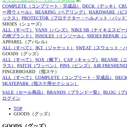
オリジナルのスケートボードを作る
COMPLETE
（コンプリート・完成品）
DECK
（デッキ）
CR
ー用ウィール）
BEARING
（ベアリング）
HARDWARE
（ビ
ックス）
PROTECTOR
（プロテクター・ヘルメット・パッド
SHOES
（シューズ）
ALL
（すべて）
VANS
（バンズ）
NIKE SB
（ナイキエスビー
の他ブランド）
INSOLES
（インソール）
SHOES REPAIR
（
APPAREL
（アパレル）
ALL
（すべて）
JKT
（ジャケット）
SWEAT
（スウェット・
GOODS
（グッズ）
ALL
（すべて）
SOX
（靴下）
CAP
（キャップ）
BEANIE
（
ラス）
PATCH
（ワッペン）
PINS
（ピンズ）
AIR FRESHENE
FINGERBOARD
（指スケ）
ALL
（すべて）
COMPLETE
（コンプリート・完成品）
DEC
SKATEPARK
（指スケ用セクション）
SALE
（セール商品）
BRANDS
（ブランド一覧）
BLOG
（ブ
ログイン
TOP
GOODS（グッズ）
GOODS（グッズ）