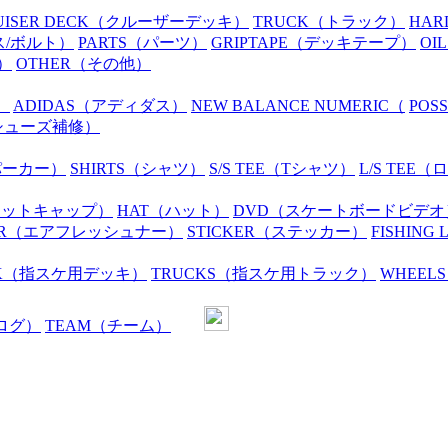
UISER DECK
（クルーザーデッキ）
TRUCK
（トラック）
HAR
ス/ボルト）
PARTS
（パーツ）
GRIPTAPE
（デッキテープ）
OIL
）
OTHER
（その他）
）
ADIDAS
（アディダス）
NEW BALANCE NUMERIC
（
POS
シューズ補修）
パーカー）
SHIRTS
（シャツ）
S/S TEE
（Tシャツ）
L/S TEE
（ロ
ニットキャップ）
HAT
（ハット）
DVD
（スケートボードビデオ
R
（エアフレッシュナー）
STICKER
（ステッカー）
FISHING 
K
（指スケ用デッキ）
TRUCKS
（指スケ用トラック）
WHEELS
ログ）
TEAM
（チーム）