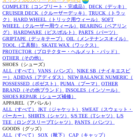
オリジナルのスケートボードを作る
COMPLETE
（コンプリート・完成品）
DECK
（デッキ）
CRUISER DECK
（クルーザーデッキ）
TRUCK
（トラッ
ク）
HARD WHEEL
（トリック用ウィール）
SOFT
WHEEL
（クルーザー用ウィール）
BEARING
（ベアリン
グ）
HARDWARE
（ビス/ボルト）
PARTS
（パーツ）
GRIPTAPE
（デッキテープ）
OIL
（メンテナンスオイル）
TOOL
（工具類）
SKATE WAX
（ワックス）
PROTECTOR
（プロテクター・ヘルメット・パッド）
OTHER
（その他）
SHOES
（シューズ）
ALL
（すべて）
VANS
（バンズ）
NIKE SB
（ナイキエスビ
ー）
ADIDAS
（アディダス）
NEW BALANCE NUMERIC
（
POSSESSED
（ポゼスト）
PUMA
（プーマ）
OTHER
BRAND
（その他ブランド）
INSOLES
（インソール）
SHOES REPAIR
（シューズ補修）
APPAREL
（アパレル）
ALL
（すべて）
JKT
（ジャケット）
SWEAT
（スウェット・
パーカー）
SHIRTS
（シャツ）
S/S TEE
（Tシャツ）
L/S
TEE
（ロングスリーブTシャツ）
PANTS
（パンツ）
GOODS
（グッズ）
ALL
（すべて）
SOX
（靴下）
CAP
（キャップ）