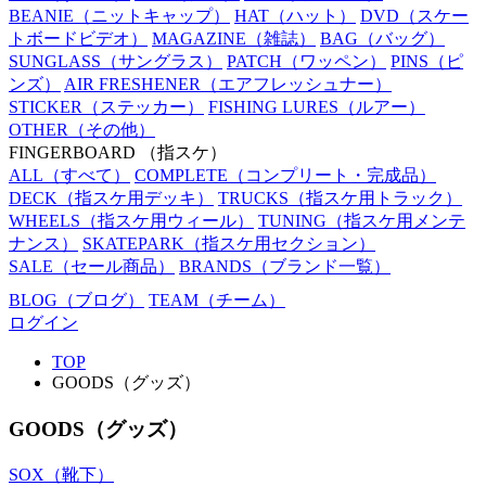
BEANIE
（ニットキャップ）
HAT
（ハット）
DVD
（スケー
トボードビデオ）
MAGAZINE
（雑誌）
BAG
（バッグ）
SUNGLASS
（サングラス）
PATCH
（ワッペン）
PINS
（ピ
ンズ）
AIR FRESHENER
（エアフレッシュナー）
STICKER
（ステッカー）
FISHING LURES
（ルアー）
OTHER
（その他）
FINGERBOARD
（指スケ）
ALL
（すべて）
COMPLETE
（コンプリート・完成品）
DECK
（指スケ用デッキ）
TRUCKS
（指スケ用トラック）
WHEELS
（指スケ用ウィール）
TUNING
（指スケ用メンテ
ナンス）
SKATEPARK
（指スケ用セクション）
SALE
（セール商品）
BRANDS
（ブランド一覧）
BLOG
（ブログ）
TEAM
（チーム）
ログイン
TOP
GOODS（グッズ）
GOODS（グッズ）
SOX（靴下）